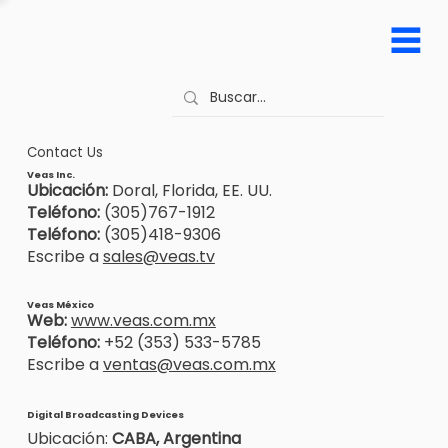
Contact Us
Veas Inc.
Ubicación:
Doral, Florida, EE. UU.
Teléfono:
(305)767-1912
Teléfono:
(305)418-9306
Escribe a
sales@veas.tv
Veas México
Web:
www.veas.com.mx
Teléfono:
+52 (353) 533-5785
Escribe a
ventas@veas.com.mx
Digital Broadcasting Devices
Ubicación:
CABA, Argentina