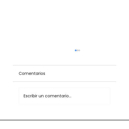
Comentarios
Escribir un comentario...
Claro Colombia reafirma su
confianza en la tecnología VEAS para