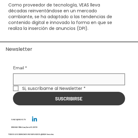
Como proveedor de tecnología, VEAS lleva
décadas reinventándose en un mercado
cambiante, se ha adaptado a las tendencias de
contenido digital e innovado la forma en que se
realiza la inserción de anuncios (DPI).
Newsletter
Email
*
Si, suscríbame al Newsletter
*
SUSCRIBIRSE
SALES@VEAS.TV
3510 NW 115th Ave, Doral FL 33178
TODOS LOS DERECHOS RESERVADOS @2024 Veas Inc.