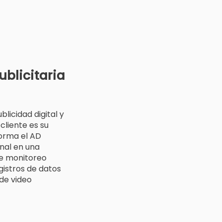
u
ublicitaria
licidad digital y
cliente es su
forma el AD
onal en una
de monitoreo
gistros de datos
 de video