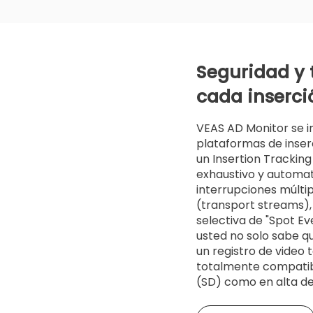
Seguridad y 
cada inserci
VEAS AD Monitor se i
plataformas de inserc
un Insertion Trackin
exhaustivo y automat
interrupciones múltip
M
o
(transport streams),
n
selectiva de "Spot Eve
e
t
usted no solo sabe qu
i
z
un registro de video 
a
t
totalmente compatibl
i
o
(SD) como en alta def
n