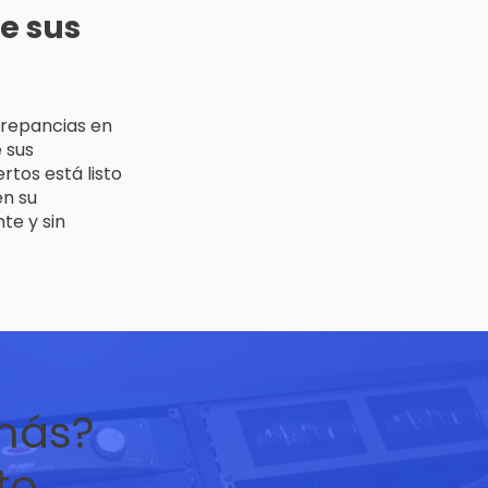
e sus
screpancias en
 sus
rtos está listo
en su
te y sin
más?
to →