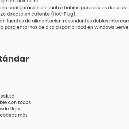
je en rack de 1U.
 una configuración de cuatro bahías para discos duros de 
o directo en caliente (Hot-Plug).
on fuentes de alimentación redundantes dobles intercam
ado para entornos de alta disponibilidad en Windows Serve
stándar
bsoluta
ble con todos
sde flujos
s códecs más